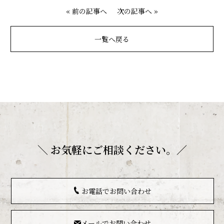
«
前の記事へ
次の記事へ
»
トップ
お知らせ
一覧へ戻る
モデルハウス見学
お家デザイン
スタイル
コンセプト
リフォーム
＼ お気軽にご相談ください。／
暮らしごこち
アクセス
お電話でお問い合わせ
お問い合わせ
メールでお問い合わせ