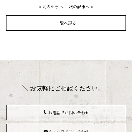
«
前の記事へ
次の記事へ
»
トップ
お知らせ
一覧へ戻る
モデルハウス見学
お家デザイン
スタイル
コンセプト
リフォーム
＼ お気軽にご相談ください。／
暮らしごこち
アクセス
お電話でお問い合わせ
お問い合わせ
メールでお問い合わせ